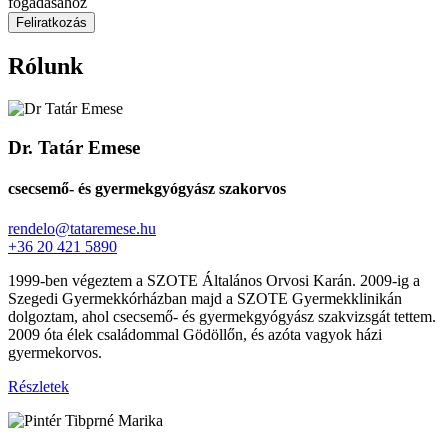
fogadásához
Feliratkozás
Rólunk
Dr. Tatár Emese
csecsemő- és gyermekgyógyász szakorvos
rendelo@tataremese.hu
+36 20 421 5890
1999-ben végeztem a SZOTE Általános Orvosi Karán. 2009-ig a
Szegedi Gyermekkórházban majd a SZOTE Gyermekklinikán
dolgoztam, ahol csecsemő- és gyermekgyógyász szakvizsgát tettem.
2009 óta élek családommal Gödöllőn, és azóta vagyok házi
gyermekorvos.
Részletek