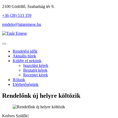
2100 Gödöllő, Szabadság tér 9.
+36 (28) 533 359
rendelo@tataremese.hu
Rendelési idők
Aktuális hírek
Küldje el nekünk
Igazolást kérek
Beutalót kérek
Receptet kérek
Rólunk
Elérhetőségünk
Rendelőnk új helyre költözik
Kedves Szülők!