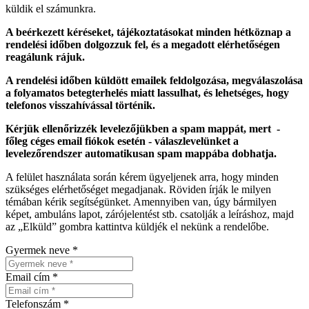
küldik el számunkra.
A beérkezett kéréseket, tájékoztatásokat minden hétköznap a
rendelési időben dolgozzuk fel, és a megadott elérhetőségen
reagálunk rájuk.
A rendelési időben küldött emailek feldolgozása, megválaszolása
a folyamatos betegterhelés miatt lassulhat, és lehetséges, hogy
telefonos visszahívással történik.
Kérjük ellenőrizzék levelezőjükben a spam mappát, mert -
főleg céges email fiókok esetén - válaszlevelünket a
levelezőrendszer automatikusan spam mappába dobhatja.
A felület használata során kérem ügyeljenek arra, hogy minden
szükséges elérhetőséget megadjanak. Röviden írják le milyen
témában kérik segítségünket. Amennyiben van, úgy bármilyen
képet, ambuláns lapot, zárójelentést stb. csatolják a leíráshoz, majd
az „Elküld” gombra kattintva küldjék el nekünk a rendelőbe.
Gyermek neve *
Email cím *
Telefonszám *