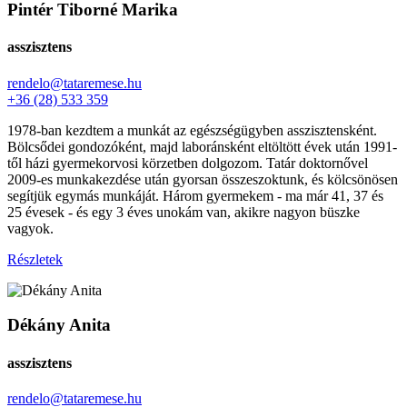
Pintér Tiborné Marika
asszisztens
rendelo@tataremese.hu
+36 (28) 533 359
1978-ban kezdtem a munkát az egészségügyben asszisztensként.
Bölcsődei gondozóként, majd laboránsként eltöltött évek után 1991-
től házi gyermekorvosi körzetben dolgozom. Tatár doktornővel
2009-es munkakezdése után gyorsan összeszoktunk, és kölcsönösen
segítjük egymás munkáját. Három gyermekem - ma már 41, 37 és
25 évesek - és egy 3 éves unokám van, akikre nagyon büszke
vagyok.
Részletek
Dékány Anita
asszisztens
rendelo@tataremese.hu