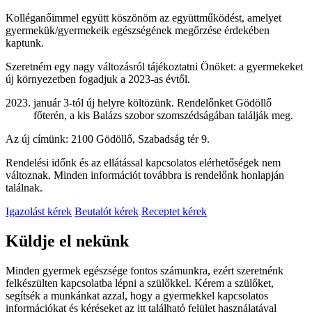
Kolléganőimmel együtt köszönöm az együttműködést, amelyet
gyermekük/gyermekeik egészségének megőrzése érdekében
kaptunk.
Szeretném egy nagy változásról tájékoztatni Önöket: a gyermekeket
új környezetben fogadjuk a 2023-as évtől.
január 3-tól új helyre költözünk. Rendelőnket Gödöllő
főterén, a kis Balázs szobor szomszédságában találják meg.
Az új címünk: 2100 Gödöllő, Szabadság tér 9.
Rendelési időnk és az ellátással kapcsolatos elérhetőségek nem
változnak. Minden információt továbbra is rendelőnk honlapján
találnak.
Igazolást kérek
Beutalót kérek
Receptet kérek
Küldje el nekünk
Minden gyermek egészsége fontos számunkra, ezért szeretnénk
felkészülten kapcsolatba lépni a szülőkkel. Kérem a szülőket,
segítsék a munkánkat azzal, hogy a gyermekkel kapcsolatos
információkat és kéréseket az itt található felület használatával