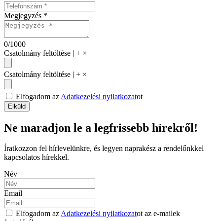
Megjegyzés *
0
/1000
Csatolmány feltöltése | +
×
Csatolmány feltöltése | +
×
Elfogadom az
Adatkezelési nyilatkozat
ot
Elküld
Ne maradjon le a legfrissebb hírekről!
Íratkozzon fel hírlevelünkre, és legyen naprakész a rendelőnkkel
kapcsolatos hírekkel.
Név
Email
Elfogadom az
Adatkezelési nyilatkozat
ot az e-mailek