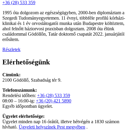
+36 (28) 533 359
1995 óta dolgozom az egészségügyben, 2000-ben diplomáztam a
Szegedi Tudományegyetemen. 11 évnyi, többfèle profilú kórházi-
klinikai és 1 év orvoslátogatói munka után Budapestre költöztem,
ahol felnőtt háziorvosi praxisban dolgoztam. 2008 óta élünk
családommal Gödöllőn, Tatár doktornő csapatát 2022. januárjától
erősítem.
Részletek
Elérhetőségünk
Címünk:
2100 Gödöllő, Szabadság tér 9.
Telefonszámunk:
Rendelési időben:
+36 (28) 533 359
08:00 – 16:00-ig:
+36 (20) 421 5890
Egyéb időpontban ügyelet.
Ügyelet elérhetősége:
Ügyelet minden nap 16 órától, illetve hétvégén a 1830 számon
hívható.
Ügyeleti helyszínek Pest megyében
.